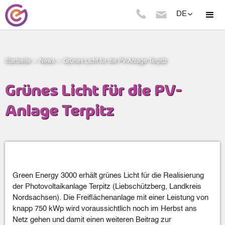
DE
Startseite
»
News
»
Grünes Licht für die PV-Anlage Terpitz
Grünes Licht für die PV-
Anlage Terpitz
DE
|
19
.
06
.
2019
Green Energy 3000 erhält grünes Licht für die Realisierung
der Photovoltaikanlage Terpitz (Liebschützberg, Landkreis
Nordsachsen). Die Freiflächenanlage mit einer Leistung von
knapp 750 kWp wird voraussichtlich noch im Herbst ans
Netz gehen und damit einen weiteren Beitrag zur