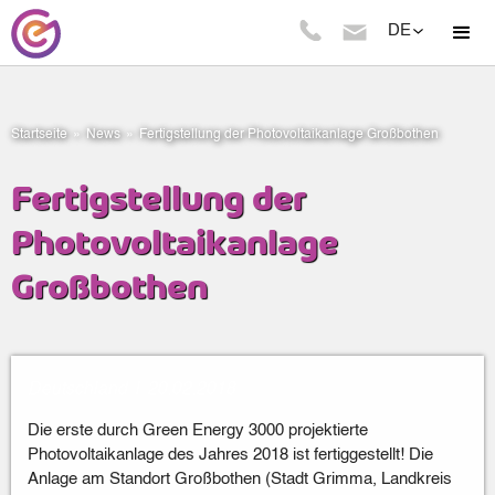
DE
Startseite
»
News
»
Fertigstellung der Photovoltaikanlage Großbothen
Fertigstellung der
Photovoltaikanlage
Großbothen
Deutschland
|
20
.
02
.
2018
Die erste durch Green Energy 3000 projektierte
Photovoltaikanlage des Jahres 2018 ist fertiggestellt! Die
Anlage am Standort Großbothen (Stadt Grimma, Landkreis