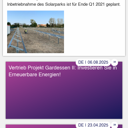
Inbetriebnahme des Solarparks ist für Ende Q1 2021 geplant.
»
DE
|
06
.
08
.
2025
Vertrieb Projekt Gardessen II: Investieren Sie in
Erneuerbare Energien!
»
DE
|
23
.
04
.
2025